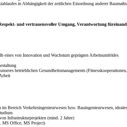
ktablaufes in Abhängigkeit der zeitlichen Einordnung anderer Bauma
on. Respekt- und vertrauensvoller Umgang, Verantwortung fürein
alb eines von Innovation und Wachstum geprägten Arbeitsumfeldes
estaltung
nseres betrieblichen Gesundheitsmanagements (Fitnesskooperationen,
Arbeit
 im Bereich Verkehrsingenieurwesen bzw. Bauingenieurwesen, idealer
studium
n Infrastrukturprojekten (mind. 2 Jahre)
a. MS Office, MS Project)