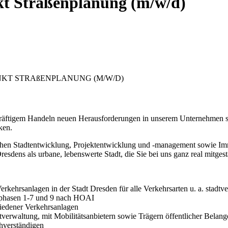
kt Straßenplanung (m/w/d)
KT STRAßENPLANUNG (M/W/D)
kräftigem Handeln neuen Herausforderungen in unserem Unternehmen s
ken.
 Stadtentwicklung, Projektentwicklung und -management sowie Immo
resdens als urbane, lebenswerte Stadt, die Sie bei uns ganz real mitges
rkehrsanlagen in der Stadt Dresden für alle Verkehrsarten u. a. stadt
sphasen 1-7 und 9 nach HOAI
iedener Verkehrsanlagen
erwaltung, mit Mobilitätsanbietern sowie Trägern öffentlicher Belan
hverständigen