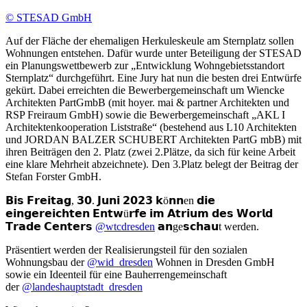
© STESAD GmbH
Auf der Fläche der ehemaligen Herkuleskeule am Sternplatz sollen
Wohnungen entstehen. Dafür wurde unter Beteiligung der STESAD
ein Planungswettbewerb zur „Entwicklung Wohngebietsstandort
Sternplatz“ durchgeführt. Eine Jury hat nun die besten drei Entwürfe
gekürt. Dabei erreichten die Bewerbergemeinschaft um Wiencke
Architekten PartGmbB (mit hoyer. mai & partner Architekten und
RSP Freiraum GmbH) sowie die Bewerbergemeinschaft „AKL I
Architektenkooperation Liststraße“ (bestehend aus L10 Architekten
und JORDAN BALZER SCHUBERT Architekten PartG mbB) mit
ihren Beiträgen den 2. Platz (zwei 2.Plätze, da sich für keine Arbeit
eine klare Mehrheit abzeichnete). Den 3.Platz belegt der Beitrag der
Stefan Forster GmbH.
𝗕𝗶𝘀 𝗙𝗿𝗲𝗶𝘁𝗮𝗴, 𝟯𝟬. 𝗝𝘂𝗻𝗶 𝟮𝟬𝟮𝟯 𝗸ö𝗻𝗻en 𝗱𝗶𝗲
𝗲𝗶𝗻𝗴𝗲𝗿𝗲𝗶𝗰𝗵𝘁𝗲𝗻 𝗘𝗻𝘁𝘄ü𝗿𝗳𝗲 𝗶𝗺 𝗔𝘁𝗿𝗶𝘂𝗺 𝗱𝗲𝘀 𝗪𝗼𝗿𝗹𝗱
𝗧𝗿𝗮𝗱𝗲 𝗖𝗲𝗻𝘁𝗲𝗿𝘀
@wtcdresden
𝗮𝗻ge𝘀𝗰𝗵𝗮𝘂t werden.
Präsentiert werden der Realisierungsteil für den sozialen
Wohnungsbau der
@wid_dresden
Wohnen in Dresden GmbH
sowie ein Ideenteil für eine Bauherrengemeinschaft
der
@landeshauptstadt_dresden