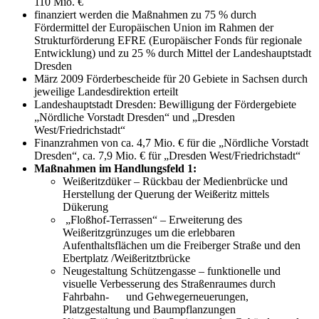
110 Mio. €
finanziert werden die Maßnahmen zu 75 % durch
Fördermittel der Europäischen Union im Rahmen der
Strukturförderung EFRE (Europäischer Fonds für regionale
Entwicklung) und zu 25 % durch Mittel der Landeshauptstadt
Dresden
März 2009 Förderbescheide für 20 Gebiete in Sachsen durch
jeweilige Landesdirektion erteilt
Landeshauptstadt Dresden: Bewilligung der Fördergebiete
„Nördliche Vorstadt Dresden“ und „Dresden
West/Friedrichstadt“
Finanzrahmen von ca. 4,7 Mio. € für die „Nördliche Vorstadt
Dresden“, ca. 7,9 Mio. € für „Dresden West/Friedrichstadt“
Maßnahmen im Handlungsfeld 1:
Weißeritzdüker – Rückbau der Medienbrücke und
Herstellung der Querung der Weißeritz mittels
Dükerung
„Floßhof-Terrassen“ – Erweiterung des
Weißeritzgrünzuges um die erlebbaren
Aufenthaltsflächen um die Freiberger Straße und den
Ebertplatz /Weißeritztbrücke
Neugestaltung Schützengasse – funktionelle und
visuelle Verbesserung des Straßenraumes durch
Fahrbahn- und Gehwegerneuerungen,
Platzgestaltung und Baumpflanzungen