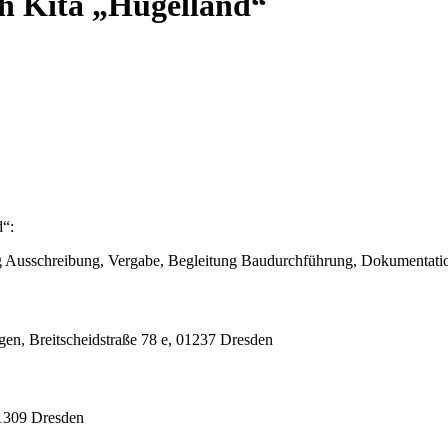
ch Kita „Hügelland“
d“:
rung Ausschreibung, Vergabe, Begleitung Baudurchführung, Dokumentat
gen, Breitscheidstraße 78 e, 01237 Dresden
01309 Dresden