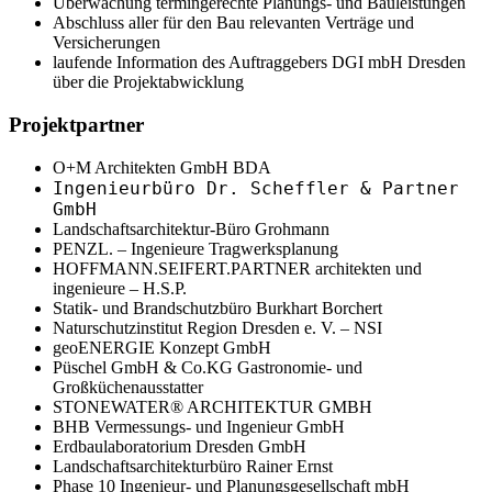
Überwachung termingerechte Planungs- und Bauleistungen
Abschluss aller für den Bau relevanten Verträge und
Versicherungen
laufende Information des Auftraggebers DGI mbH Dresden
über die Projektabwicklung
Projektpartner
O+M Architekten GmbH BDA
Ingenieurbüro Dr. Scheffler & Partner
GmbH
Landschaftsarchitektur-Büro Grohmann
PENZL. – Ingenieure Tragwerksplanung
HOFFMANN.SEIFERT.PARTNER architekten und
ingenieure – H.S.P.
Statik- und Brandschutzbüro Burkhart Borchert
Naturschutzinstitut Region Dresden e. V. – NSI
geoENERGIE Konzept GmbH
Püschel GmbH & Co.KG Gastronomie- und
Großküchenausstatter
STONEWATER® ARCHITEKTUR GMBH
BHB Vermessungs- und Ingenieur GmbH
Erdbaulaboratorium Dresden GmbH
Landschaftsarchitekturbüro Rainer Ernst
Phase 10 Ingenieur- und Planungsgesellschaft mbH