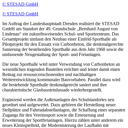
© STESAD GmbH
© STESAD GmbH
Im Auftrag der Landeshauptstadt Dresden realisiert die STESAD
GmbH am Standort der 49. Grundschule „Bernhard August von
Lindenau“ ein zukunftsweisendes Schul- und Sportzentrum. Das
Gesamtprojekt umfasst den Neubau einer Einfeld-Sporthalle als
Pilotprojekt für den Einsatz von Carbonbeton, die denkmalgerechte
Sanierung der bestehenden Sporthalle aus dem Jahr 1968 sowie die
umfassende Neugestaltung der Sport- und Freianlagen.
Die neue Sporthalle wird unter Verwendung von Carbonbeton an
wesentlichen tragenden Bauteilen errichtet und leistet damit einen
Beitrag zur ressourcenschonenden und nachhaltigen
Weiterentwicklung kommunaler Bauvorhaben. Parallel dazu wird
die bestehende Sporthalle denkmalgerecht saniert und ihre
charakteristische Glasbausteinfassade wiederhergestellt.
Ergänzend werden die Außenanlagen des Schulstandortes neu
geordnet und aufgewertet. Dazu gehören die Herstellung neuer
Stellplätze und Fahrradabstellanlagen, die Schaffung eines separaten
Zugangs für den Vereinssport sowie die Erneuerung und
Erweiterung der Sportfreianlagen. Hierzu zählen unter anderem ein
neues Kleinspielfeld, die Modernisierung der Laufbahn mit