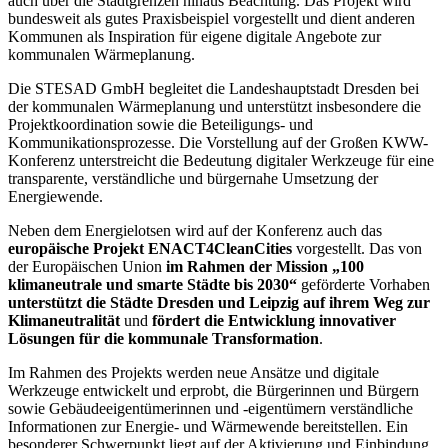
auch über die Stadtgrenzen hinaus Beachtung. Das Projekt wird
bundesweit als gutes Praxisbeispiel vorgestellt und dient anderen
Kommunen als Inspiration für eigene digitale Angebote zur
kommunalen Wärmeplanung.
Die STESAD GmbH begleitet die Landeshauptstadt Dresden bei
der kommunalen Wärmeplanung und unterstützt insbesondere die
Projektkoordination sowie die Beteiligungs- und
Kommunikationsprozesse. Die Vorstellung auf der Großen KWW-
Konferenz unterstreicht die Bedeutung digitaler Werkzeuge für eine
transparente, verständliche und bürgernahe Umsetzung der
Energiewende.
Neben dem Energielotsen wird auf der Konferenz auch das
europäische Projekt ENACT4CleanCities
vorgestellt. Das von
der Europäischen Union
im Rahmen der Mission „100
klimaneutrale und smarte Städte bis 2030“
geförderte Vorhaben
unterstützt die Städte Dresden und Leipzig auf ihrem Weg zur
Klimaneutralität
und
fördert die Entwicklung innovativer
Lösungen für die kommunale Transformation
.
Im Rahmen des Projekts werden neue Ansätze und digitale
Werkzeuge entwickelt und erprobt, die Bürgerinnen und Bürgern
sowie Gebäudeeigentümerinnen und -eigentümern verständliche
Informationen zur Energie- und Wärmewende bereitstellen. Ein
besonderer Schwerpunkt liegt auf der Aktivierung und Einbindung