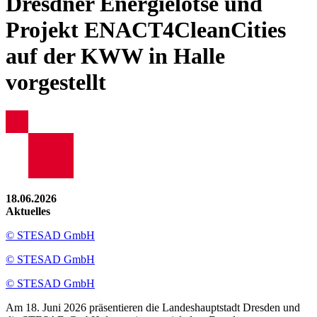
Dresdner Energielotse und
Projekt ENACT4CleanCities
auf der KWW in Halle
vorgestellt
18.06.2026
Aktuelles
© STESAD GmbH
© STESAD GmbH
© STESAD GmbH
Am 18. Juni 2026 präsentieren die Landeshauptstadt Dresden und