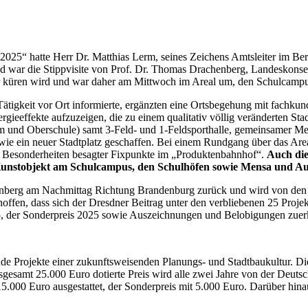
25“ hatte Herr Dr. Matthias Lerm, seines Zeichens Amtsleiter im Bere
 war die Stippvisite von Prof. Dr. Thomas Drachenberg, Landeskonserv
äger küren wird und war daher am Mittwoch im Areal um, den Schulcamp
ätigkeit vor Ort informierte, ergänzten eine Ortsbegehung mit fachkun
nergieeffekte aufzuzeigen, die zu einem qualitativ völlig veränderten 
 Oberschule) samt 3-Feld- und 1-Feldsporthalle, gemeinsamer Mensa u
wie ein neuer Stadtplatz geschaffen. Bei einem Rundgang über das Area
ie Besonderheiten besagter Fixpunkte im „Produktenbahnhof“.
Auch die
Kunstobjekt am Schulcampus, den Schulhöfen sowie Mensa und Au
henberg am Nachmittag Richtung Brandenburg zurück und wird von den e
offen, dass sich der Dresdner Beitrag unter den verbliebenen 25 Projek
2025, der Sonderpreis 2025 sowie Auszeichnungen und Belobigungen z
nde Projekte einer zukunftsweisenden Planungs- und Stadtbaukultur. D
 insgesamt 25.000 Euro dotierte Preis wird alle zwei Jahre von der D
 15.000 Euro ausgestattet, der Sonderpreis mit 5.000 Euro. Darüber hi