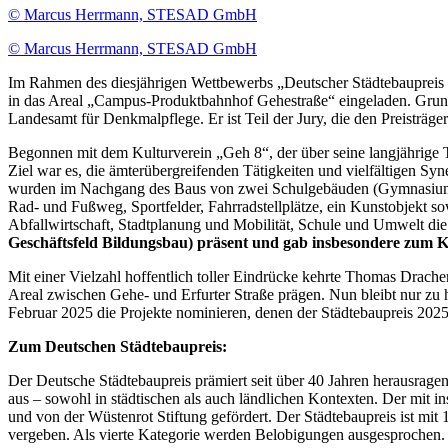
© Marcus Herrmann, STESAD GmbH
© Marcus Herrmann, STESAD GmbH
Im Rahmen des diesjährigen Wettbewerbs „Deutscher Städtebaupreis 20
in das Areal „Campus-Produktbahnhof Gehestraße“ eingeladen. Grund
Landesamt für Denkmalpflege. Er ist Teil der Jury, die den Preistr
Begonnen mit dem Kulturverein „Geh 8“, der über seine langjährige T
Ziel war es, die ämterübergreifenden Tätigkeiten und vielfältigen Sy
wurden im Nachgang des Baus von zwei Schulgebäuden (Gymnasium und
Rad- und Fußweg, Sportfelder, Fahrradstellplätze, ein Kunstobjekt so
Abfallwirtschaft, Stadtplanung und Mobilität, Schule und Umwelt d
Geschäftsfeld Bildungsbau) präsent und gab insbesondere zum 
Mit einer Vielzahl hoffentlich toller Eindrücke kehrte Thomas Drac
Areal zwischen Gehe- und Erfurter Straße prägen. Nun bleibt nur zu h
Februar 2025 die Projekte nominieren, denen der Städtebaupreis 
Zum Deutschen Städtebaupreis:
Der Deutsche Städtebaupreis prämiert seit über 40 Jahren herausrage
aus – sowohl in städtischen als auch ländlichen Kontexten. Der mit
und von der Wüstenrot Stiftung gefördert. Der Städtebaupreis ist mit
vergeben. Als vierte Kategorie werden Belobigungen ausgesprochen.