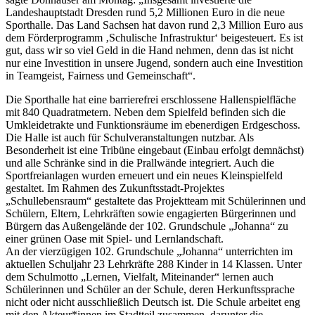
Landeshauptstadt Dresden rund 5,2 Millionen Euro in die neue
Sporthalle. Das Land Sachsen hat davon rund 2,3 Million Euro aus
dem Förderprogramm ‚Schulische Infrastruktur‘ beigesteuert. Es ist
gut, dass wir so viel Geld in die Hand nehmen, denn das ist nicht
nur eine Investition in unsere Jugend, sondern auch eine Investition
in Teamgeist, Fairness und Gemeinschaft“.
Die Sporthalle hat eine barrierefrei erschlossene Hallenspielfläche
mit 840 Quadratmetern. Neben dem Spielfeld befinden sich die
Umkleidetrakte und Funktionsräume im ebenerdigen Erdgeschoss.
Die Halle ist auch für Schulveranstaltungen nutzbar. Als
Besonderheit ist eine Tribüne eingebaut (Einbau erfolgt demnächst)
und alle Schränke sind in die Prallwände integriert. Auch die
Sportfreianlagen wurden erneuert und ein neues Kleinspielfeld
gestaltet. Im Rahmen des Zukunftsstadt-Projektes
„Schullebensraum“ gestaltete das Projektteam mit Schülerinnen und
Schülern, Eltern, Lehrkräften sowie engagierten Bürgerinnen und
Bürgern das Außengelände der 102. Grundschule „Johanna“ zu
einer grünen Oase mit Spiel- und Lernlandschaft.
An der vierzügigen 102. Grundschule „Johanna“ unterrichten im
aktuellen Schuljahr 23 Lehrkräfte 288 Kinder in 14 Klassen. Unter
dem Schulmotto „Lernen, Vielfalt, Miteinander“ lernen auch
Schülerinnen und Schüler an der Schule, deren Herkunftssprache
nicht oder nicht ausschließlich Deutsch ist. Die Schule arbeitet eng
mit den Akteur*innen im Stadtteil zusammen, darunter die